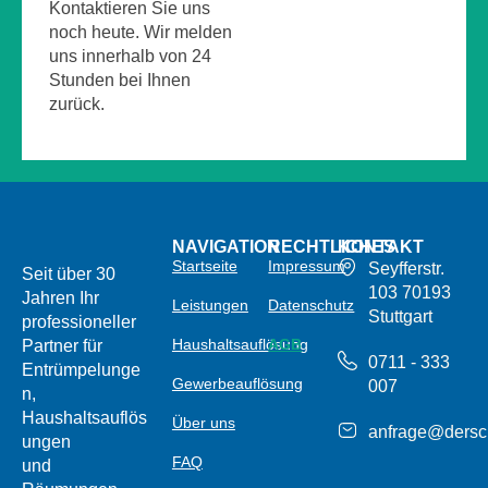
Kontaktieren Sie uns
noch heute. Wir melden
uns innerhalb von 24
Stunden bei Ihnen
zurück.
NAVIGATION
RECHTLICHES
KONTAKT
Startseite
Impressum
Seyfferstr.
Seit über 30
103 70193
Jahren Ihr
Leistungen
Datenschutz
Stuttgart
professioneller
Haushaltsauflösung
AGB
Partner für
0711 - 333
Entrümpelunge
Gewerbeauflösung
007
n,
Haushaltsauflös
Über uns
anfrage@dersc
ungen
FAQ
und