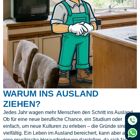
WARUM INS AUSLAND
ZIEHEN?
Jedes Jahr wagen mehr Menschen den Schritt ins Ausland.
Ob für eine neue berufliche Chance, ein Studium oder
einfach, um neue Kulturen zu erleben – die Gründe sind
vielfältig. Ein Leben im Ausland bereichert, kann aber auch
eine psychische Herausforderung darstellen, da sich fast