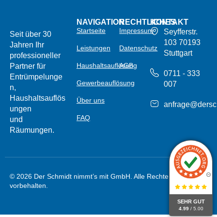
NAVIGATION
RECHTLICHES
KONTAKT
Startseite
Impressum
Seyfferstr.
Seit über 30
103 70193
Jahren Ihr
Leistungen
Datenschutz
Stuttgart
professioneller
Haushaltsauflösung
AGB
Partner für
0711 - 333
Entrümpelunge
Gewerbeauflösung
007
n,
Haushaltsauflös
Über uns
anfrage@dersc
ungen
FAQ
und
Räumungen.
© 2026 Der Schmidt nimmt’s mit GmbH. Alle Rechte
vorbehalten.
SEHR GUT
4.99
/ 5.00